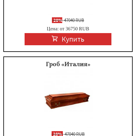
-
28%
47040 RUB
Цена: от 36750
RUB
Купить
Гроб «Италия»
-
28%
47040 RUB