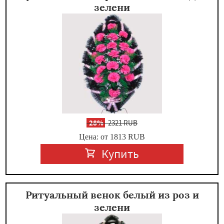
зелени
-
28%
2321 RUB
Цена: от 1813
RUB
Купить
Ритуальный венок белый из роз и
зелени