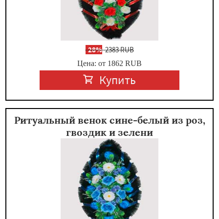
-
28%
2383 RUB
Цена: от 1862
RUB
Купить
Ритуальный венок сине-белый из роз,
гвоздик и зелени