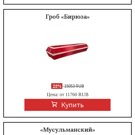
Гроб «Бирюза»
-
28%
15053 RUB
Цена: от 11760
RUB
Купить
«Мусульманский»