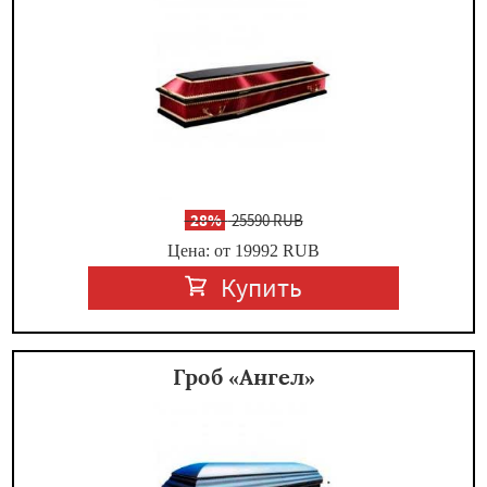
-
28%
25590 RUB
Цена: от 19992
RUB
Купить
Гроб «Ангел»