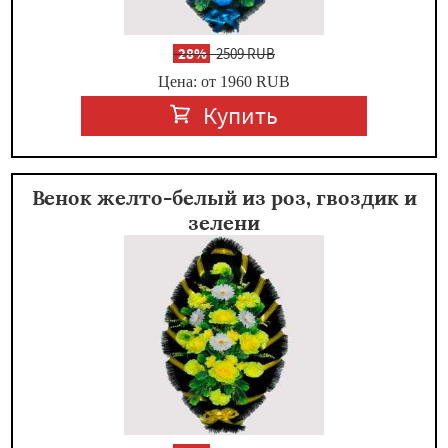
-
28%
2509 RUB
Цена: от 1960
RUB
Купить
Венок желто-белый из роз, гвоздик и
зелени