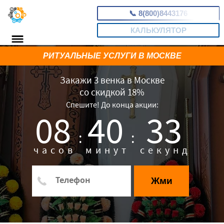
📞
8(800)8443176
КАЛЬКУЛЯТОР
РИТУАЛЬНЫЕ УСЛУГИ В МОСКВЕ
Закажи 3 венка в Москве
со скидкой 18%
Спешите! До конца акции:
08
40
32
:
:
часов
минут
секунд
Жми