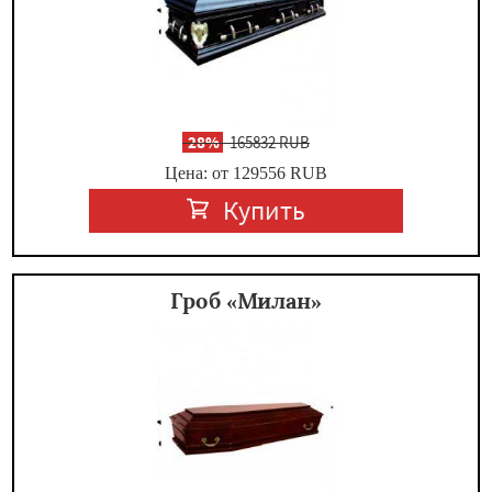
-
28%
165832 RUB
Цена: от 129556
RUB
Купить
Гроб «Милан»