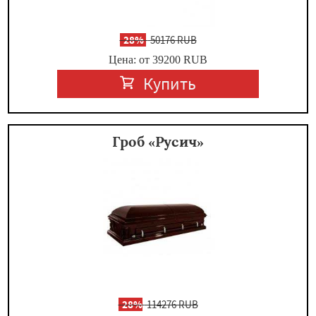
-
28%
50176 RUB
Цена: от 39200
RUB
Купить
Гроб «Русич»
-
28%
114276 RUB