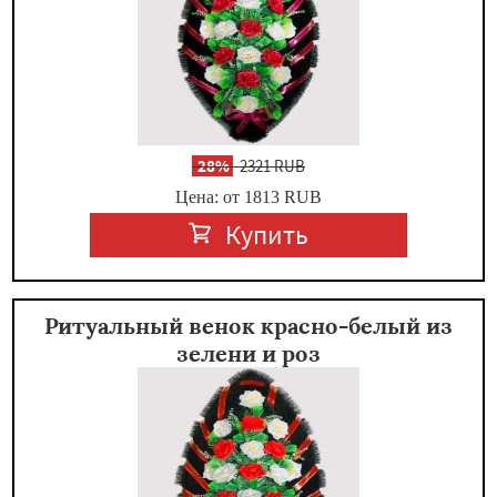
-
28%
2321 RUB
Цена: от 1813
RUB
Купить
Ритуальный венок красно-белый из
зелени и роз