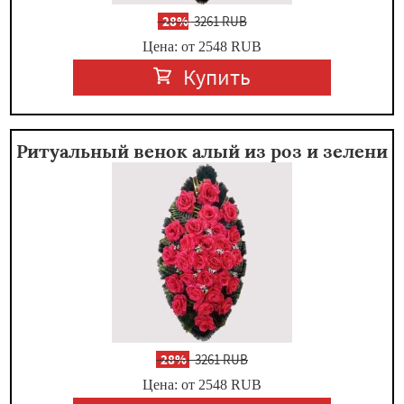
-
28%
3261 RUB
Цена: от 2548
RUB
Купить
Ритуальный венок алый из роз и зелени
-
28%
3261 RUB
Цена: от 2548
RUB