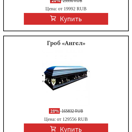
-
28%
25590 RUB
Цена: от 19992
RUB
Купить
Гроб «Ангел»
-
28%
165832 RUB
Цена: от 129556
RUB
Купить