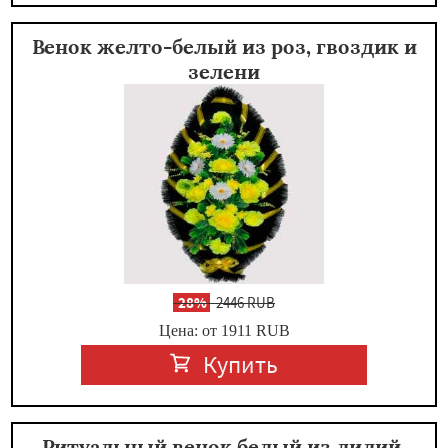
Венок желто-белый из роз, гвоздик и
зелени
-
28%
2446 RUB
Цена: от 1911
RUB
Купить
Ритуальный венок белый из лилий,