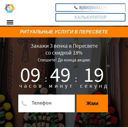
📞
8(800)8443176
КАЛЬКУЛЯТОР
РИТУАЛЬНЫЕ УСЛУГИ В ПЕРЕСВЕТЕ
Закажи 3 венка в Пересвете
со скидкой 18%
Спешите! До конца акции:
09
49
18
:
:
часов
минут
секунд
Жми