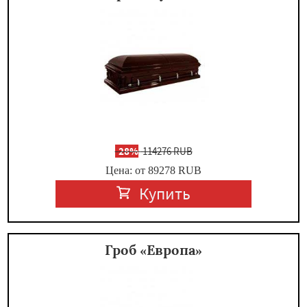
-
28%
114276 RUB
Цена: от 89278
RUB
Купить
Гроб «Европа»