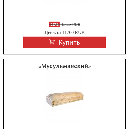
-
28%
15053 RUB
Цена: от 11760
RUB
Купить
«Мусульманский»