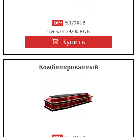
-
28%
50176 RUB
Цена: от 39200
RUB
Купить
Комбинированный