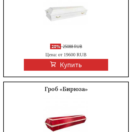
-
28%
25088 RUB
Цена: от 19600
RUB
Купить
Гроб «Бирюза»