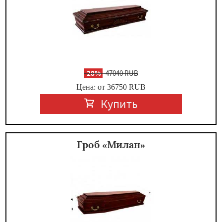
-
28%
47040 RUB
Цена: от 36750
RUB
Купить
Гроб «Милан»