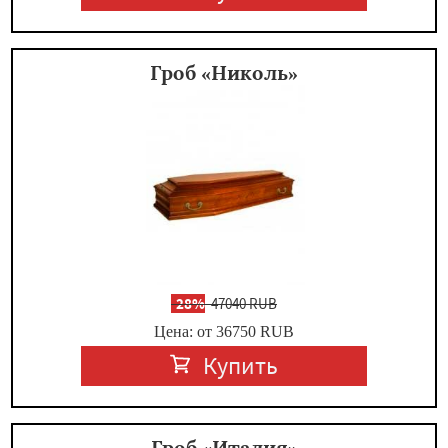
Гроб «Николь»
-
28%
47040 RUB
Цена: от 36750
RUB
Купить
Гроб «Италия»