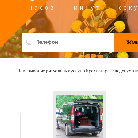
часов
минут
сек
Жм
Навязывание ритуальных услуг в Красногорске недопустим