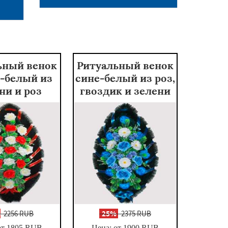
ьный венок
Ритуальный венок
-белый из
сине-белый из роз,
ни и роз
гвоздик и зелени
%
2256 RUB
-
25%
2375 RUB
от 1805
RUB
Цена: от 1900
RUB