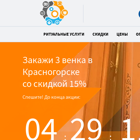
РИТУАЛЬНЫЕ УСЛУГИ
СКИДКИ
ЦЕНЫ
О
Закажи 3 венка в
Красногорске
со скидкой 15%
Спешите! До конца акции:
04
29
0
:
: