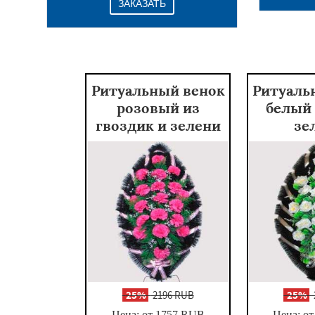
ЗАКАЗАТЬ
Ритуальный венок
Ритуаль
розовый из
белый 
гвоздик и зелени
зе
-
25%
2196 RUB
-
25%
Цена: от 1757
RUB
Цена: от