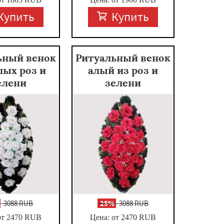
Купить
Купить
ьный венок
Ритуальный венок
лых роз и
алый из роз и
елени
зелени
%
3088 RUB
-
25%
3088 RUB
от 2470
RUB
Цена: от 2470
RUB