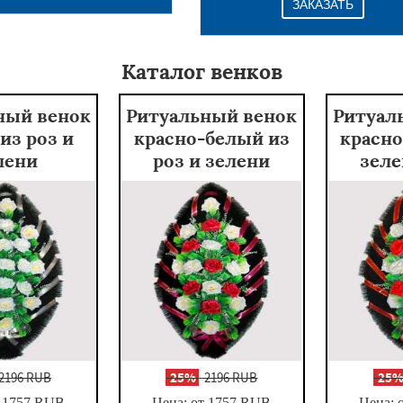
ЗАКАЗАТЬ
Каталог венков
ный венок
Ритуальный венок
Ритуал
из роз и
красно-белый из
красно
лени
роз и зелени
зеле
2196 RUB
-
25%
2196 RUB
-
25
 1757
RUB
Цена: от 1757
RUB
Цена: 