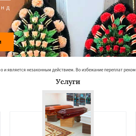
унд
и
о и является незаконным действием. Во избежание переплат реко
Услуги