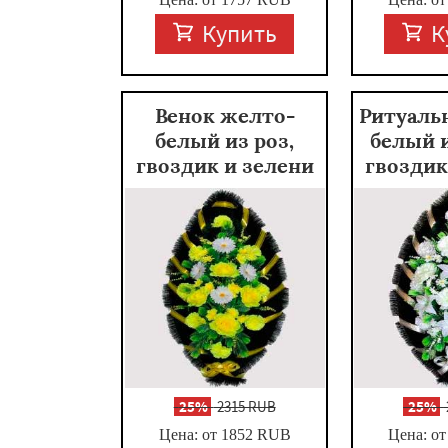
Купить
К
Венок желто-
Ритуаль
белый из роз,
белый 
гвоздик и зелени
гвоздик
-
25%
2315 RUB
-
25%
Цена: от 1852
RUB
Цена: от