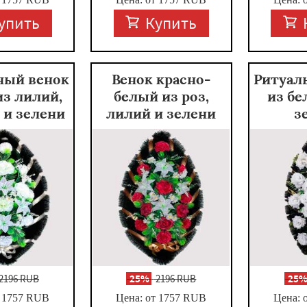
упить
Купить
ный венок
Венок красно-
Ритуал
из лилий,
белый из роз,
из бе
 и зелени
лилий и зелени
з
2196 RUB
-
25%
2196 RUB
-
25
 1757
RUB
Цена: от 1757
RUB
Цена: 