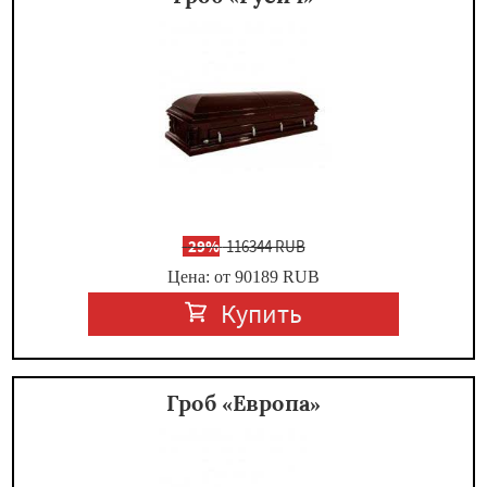
-
29%
116344 RUB
Цена: от 90189
RUB
Купить
Гроб «Европа»