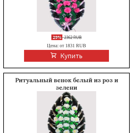
-
29%
2362 RUB
Цена: от 1831
RUB
Купить
Ритуальный венок белый из роз и
зелени