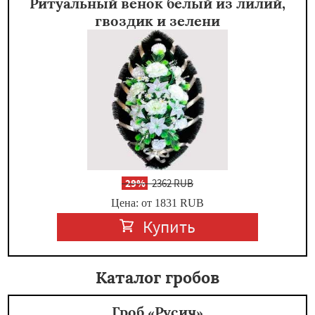
Ритуальный венок белый из лилий,
гвоздик и зелени
-
29%
2362 RUB
Цена: от 1831
RUB
Купить
Каталог гробов
Гроб «Русич»