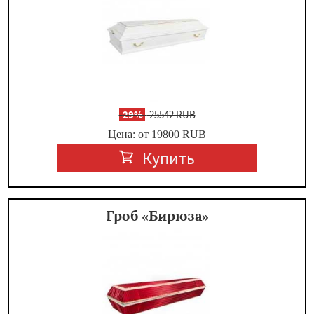
-
29%
25542 RUB
Цена: от 19800
RUB
Купить
Гроб «Бирюза»