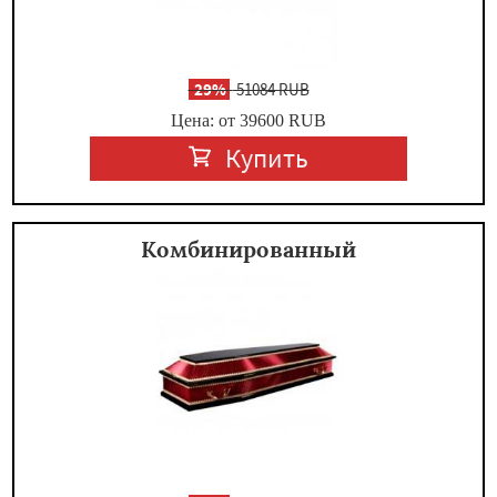
-
29%
51084 RUB
Цена: от 39600
RUB
Купить
Комбинированный