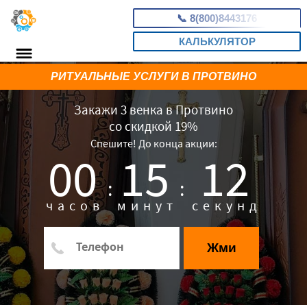
📞
8(800)8443176
КАЛЬКУЛЯТОР
РИТУАЛЬНЫЕ УСЛУГИ В ПРОТВИНО
Закажи 3 венка в Протвино
со скидкой 19%
Спешите! До конца акции:
00
15
11
:
:
часов
минут
секунд
Жми