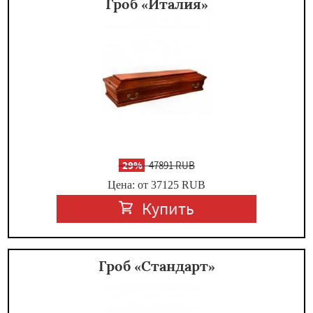
Гроб «Италия»
-
29%
47891 RUB
Цена: от 37125
RUB
Купить
Гроб «Стандарт»