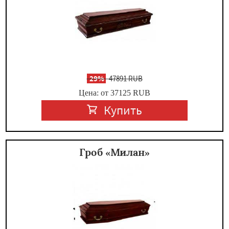
-
29%
47891 RUB
Цена: от 37125
RUB
Купить
Гроб «Милан»