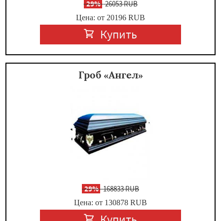
-
29%
26053 RUB
Цена: от 20196
RUB
Купить
Гроб «Ангел»
-
29%
168833 RUB
Цена: от 130878
RUB
Купить