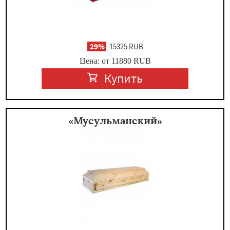
-
29%
15325 RUB
Цена: от 11880
RUB
Купить
«Мусульманский»