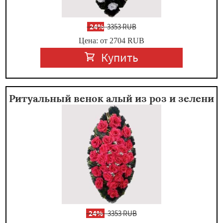
-
24%
3353 RUB
Цена: от 2704
RUB
Купить
Ритуальный венок алый из роз и зелени
-
24%
3353 RUB