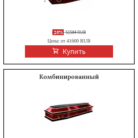
-
24%
51584 RUB
Цена: от 41600
RUB
Купить
Комбинированный