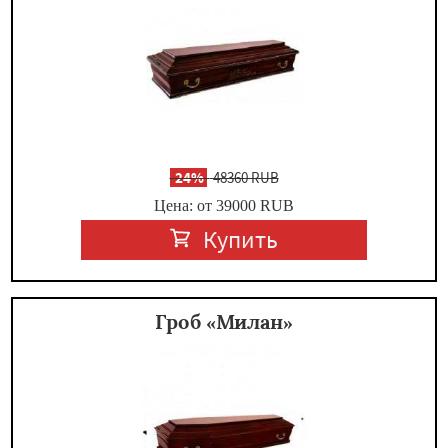
-
24%
48360 RUB
Цена: от 39000
RUB
Купить
Гроб «Милан»