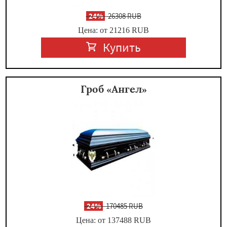
-
24%
26308 RUB
Цена: от 21216
RUB
Купить
Гроб «Ангел»
-
24%
170485 RUB
Цена: от 137488
RUB