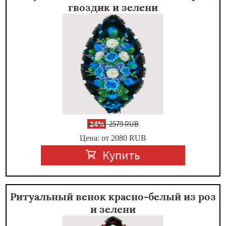
гвоздик и зелени
-
24%
2579 RUB
Цена: от 2080
RUB
Купить
Ритуальный венок красно-белый из роз
и зелени