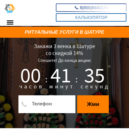
📞
8(800)8443176
КАЛЬКУЛЯТОР
РИТУАЛЬНЫЕ УСЛУГИ В ШАТУРЕ
Закажи 3 венка в Шатуре
со скидкой 14%
Спешите! До конца акции:
00
41
34
:
:
часов
минут
секунд
Жми