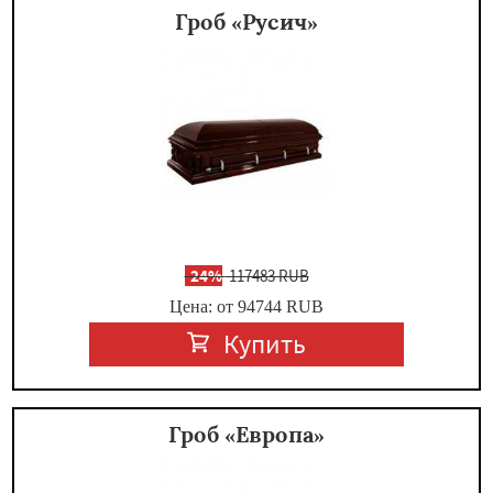
Гроб «Русич»
-
24%
117483 RUB
Цена: от 94744
RUB
Купить
Гроб «Европа»