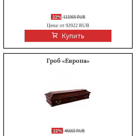
-
22%
113365 RUB
Цена: от 92922
RUB
Купить
Гроб «Европа»
-
22%
46665 RUB