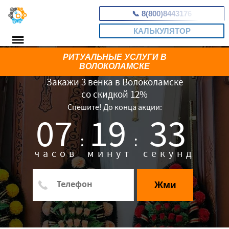
📞
8(800)8443176
КАЛЬКУЛЯТОР
РИТУАЛЬНЫЕ УСЛУГИ В
ВОЛОКОЛАМСКЕ
Закажи 3 венка в Волоколамске
со скидкой 12%
Спешите! До конца акции:
07
19
32
:
:
часов
минут
секунд
Жми