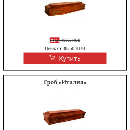
-
22%
46665 RUB
Цена: от 38250
RUB
Купить
Гроб «Италия»