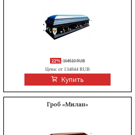
-
22%
164510 RUB
Цена: от 134844
RUB
Купить
Гроб «Милан»