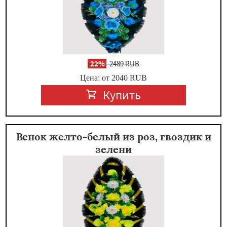
-
22%
2489 RUB
Цена: от 2040
RUB
Купить
Венок желто-белый из роз, гвоздик и
зелени