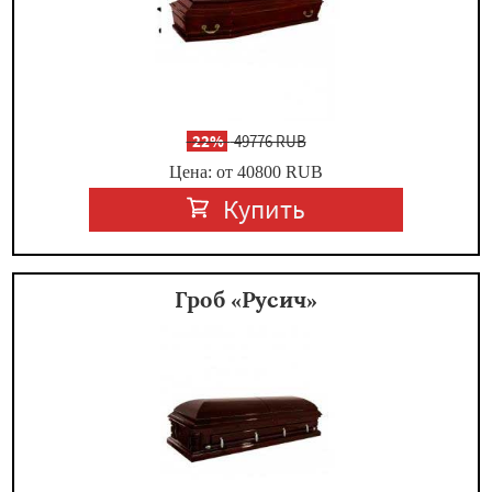
-
22%
49776 RUB
Цена: от 40800
RUB
Купить
Гроб «Русич»