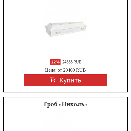
-
22%
24888 RUB
Цена: от 20400
RUB
Купить
Гроб «Николь»