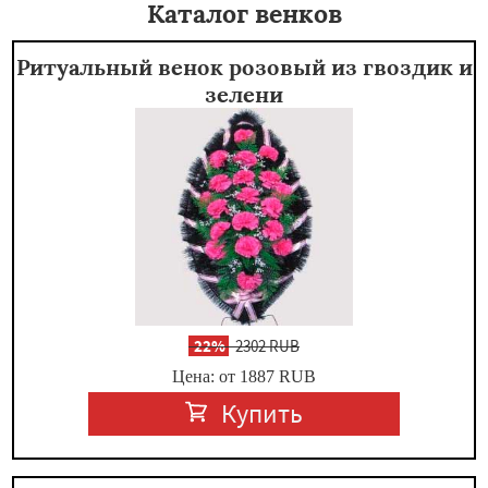
Каталог венков
Ритуальный венок розовый из гвоздик и
зелени
-
22%
2302 RUB
Цена: от 1887
RUB
Купить