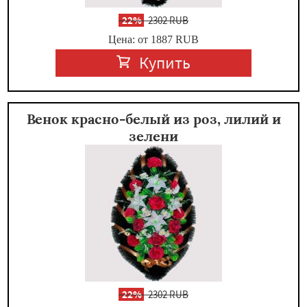
-
22%
2302 RUB
Цена: от 1887
RUB
Купить
Венок красно-белый из роз, лилий и
зелени
-
22%
2302 RUB