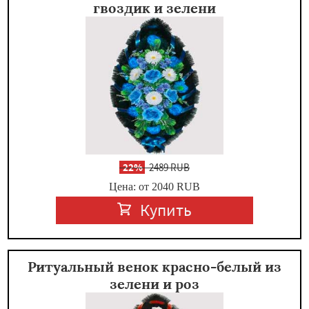
гвоздик и зелени
-
22%
2489 RUB
Цена: от 2040
RUB
Купить
Ритуальный венок красно-белый из
зелени и роз