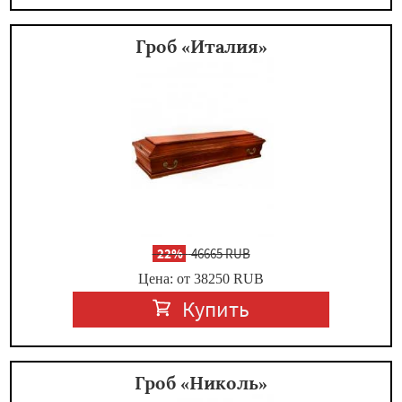
Гроб «Италия»
-
22%
46665 RUB
Цена: от 38250
RUB
Купить
Гроб «Николь»