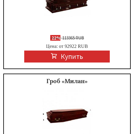
-
22%
113365 RUB
Цена: от 92922
RUB
Купить
Гроб «Милан»