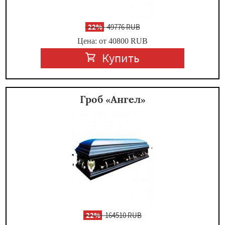
-
22%
49776 RUB
Цена: от 40800
RUB
Купить
Гроб «Ангел»
-
22%
164510 RUB