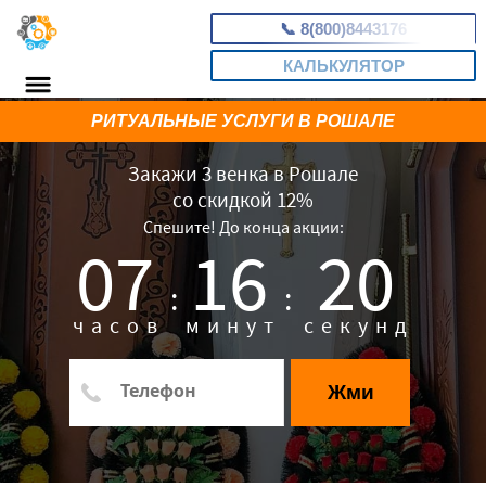
📞
8(800)8443176
КАЛЬКУЛЯТОР
РИТУАЛЬНЫЕ УСЛУГИ В РОШАЛЕ
Закажи 3 венка в Рошале
со скидкой 12%
Спешите! До конца акции:
07
16
19
:
:
часов
минут
секунд
Жми