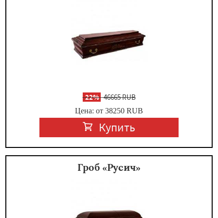
-
22%
46665 RUB
Цена: от 38250
RUB
Купить
Гроб «Русич»