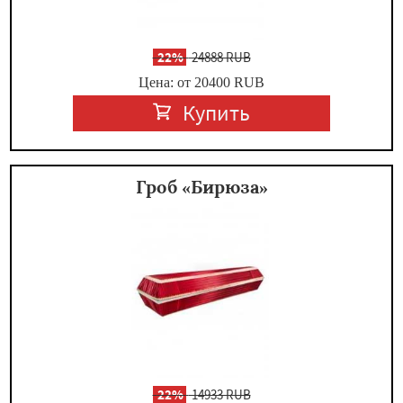
-
22%
24888 RUB
Цена: от 20400
RUB
Купить
Гроб «Бирюза»
-
22%
14933 RUB