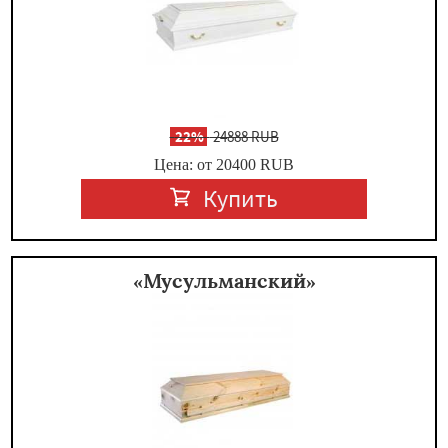
-
22%
24888 RUB
Цена: от 20400
RUB
Купить
«Мусульманский»