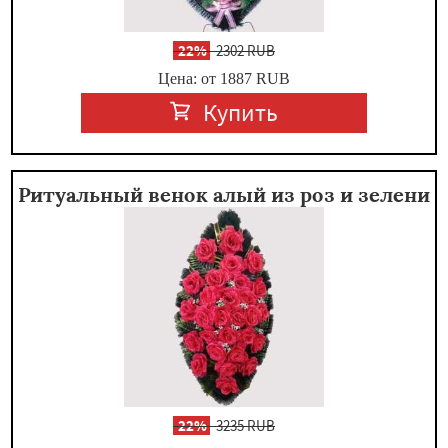
-
22%
2302 RUB
Цена: от 1887
RUB
Купить
Ритуальный венок алый из роз и зелени
-
22%
3235 RUB