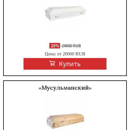
-
20%
24000 RUB
Цена: от 20000
RUB
Купить
«Мусульманский»