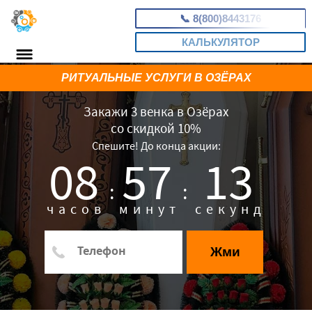
📞
8(800)8443176
КАЛЬКУЛЯТОР
РИТУАЛЬНЫЕ УСЛУГИ В ОЗЁРАХ
Закажи 3 венка в Озёрах
со скидкой 10%
Спешите! До конца акции:
08
57
12
:
:
часов
минут
секунд
Жми