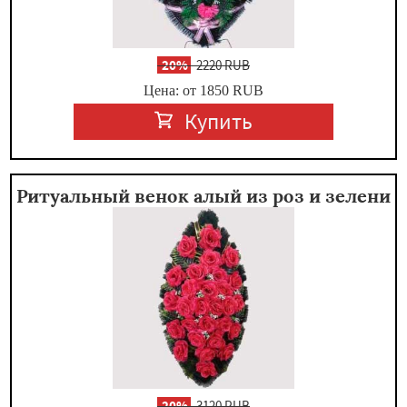
-
20%
2220 RUB
Цена: от 1850
RUB
Купить
Ритуальный венок алый из роз и зелени
-
20%
3120 RUB