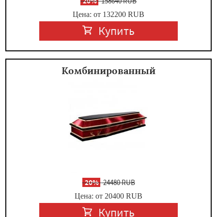
-
20%
158640 RUB
Цена: от 132200
RUB
Купить
Комбинированный
-
20%
24480 RUB
Цена: от 20400
RUB
Купить