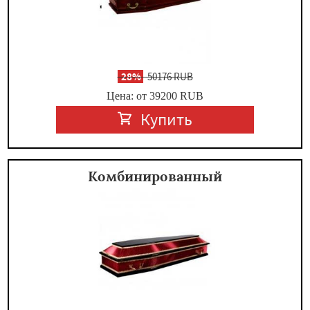
-
28%
50176 RUB
Цена: от 39200
RUB
Купить
Комбинированный