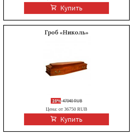
Купить
Гроб «Николь»
-
28%
47040 RUB
Цена: от 36750
RUB
Купить