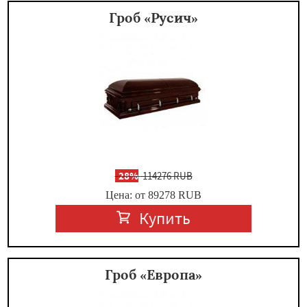
Гроб «Русич»
-
28%
114276 RUB
Цена: от 89278
RUB
Купить
Гроб «Европа»