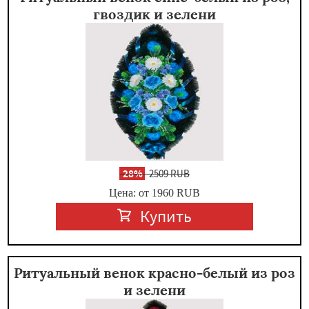
гвоздик и зелени
-
28%
2509 RUB
Цена: от 1960
RUB
Купить
Ритуальный венок красно-белый из роз
и зелени