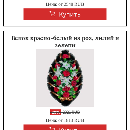
Цена: от 2548
RUB
Купить
Венок красно-белый из роз, лилий и
зелени
-
28%
2321 RUB
Цена: от 1813
RUB