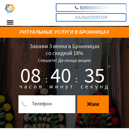
📞
8(800)8443176
КАЛЬКУЛЯТОР
РИТУАЛЬНЫЕ УСЛУГИ В БРОННИЦАХ
Закажи 3 венка в Бронницах
со скидкой 18%
Спешите! До конца акции:
08
40
34
:
:
часов
минут
секунд
Жми