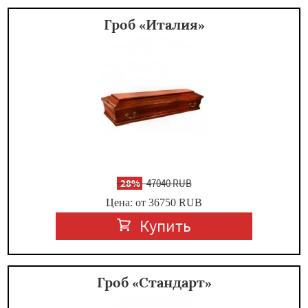
Гроб «Италия»
-
28%
47040 RUB
Цена: от 36750
RUB
Купить
Гроб «Стандарт»