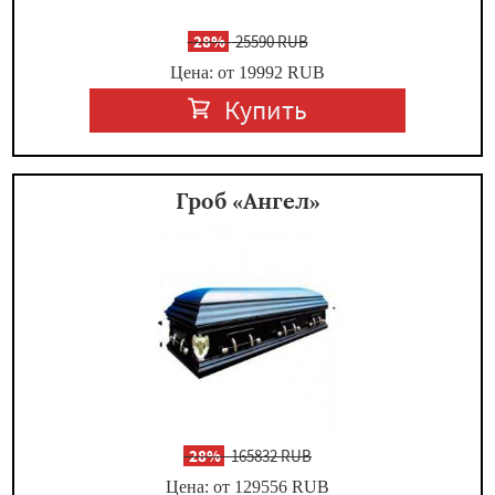
-
28%
25590 RUB
Цена: от 19992
RUB
Купить
Гроб «Ангел»
-
28%
165832 RUB
Цена: от 129556
RUB