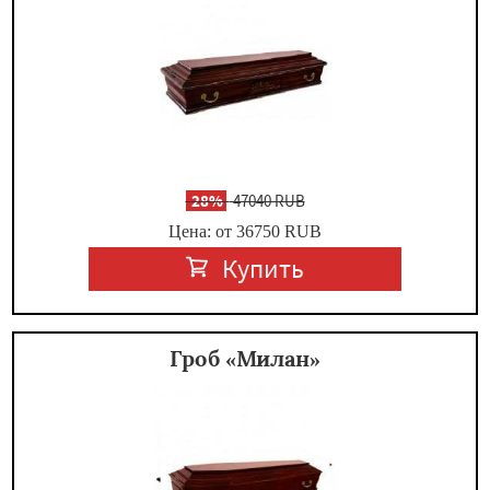
-
28%
47040 RUB
Цена: от 36750
RUB
Купить
Гроб «Милан»