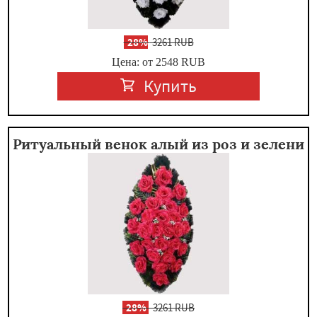
-
28%
3261 RUB
Цена: от 2548
RUB
Купить
Ритуальный венок алый из роз и зелени
-
28%
3261 RUB