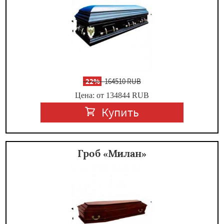
-
22%
164510 RUB
Цена: от 134844
RUB
Купить
Гроб «Милан»