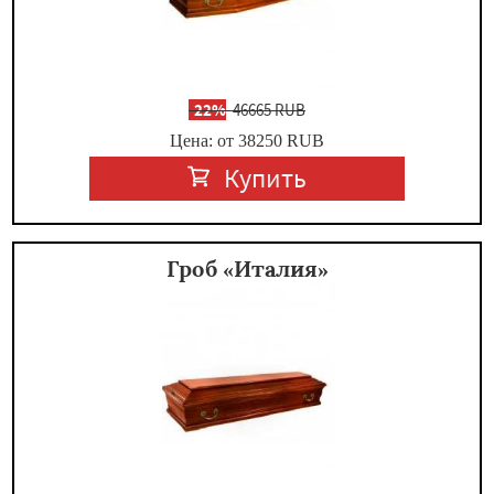
-
22%
46665 RUB
Цена: от 38250
RUB
Купить
Гроб «Италия»