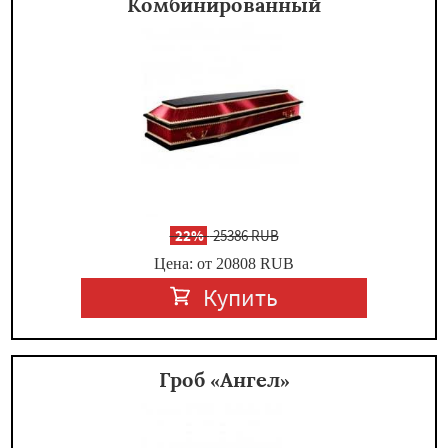
Комбинированный
-
22%
25386 RUB
Цена: от 20808
RUB
Купить
Гроб «Ангел»