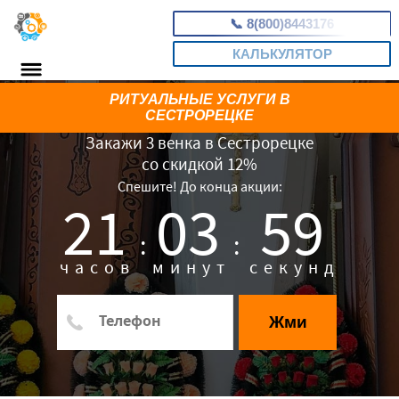
📞
8(800)8443176
КАЛЬКУЛЯТОР
РИТУАЛЬНЫЕ УСЛУГИ В
СЕСТРОРЕЦКЕ
Закажи 3 венка в Сестрорецке
со скидкой 12%
Спешите! До конца акции:
21
03
58
:
:
часов
минут
секунд
Жми