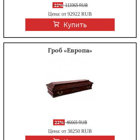
-
22%
113365 RUB
Цена: от 92922
RUB
Купить
Гроб «Европа»
-
22%
46665 RUB
Цена: от 38250
RUB