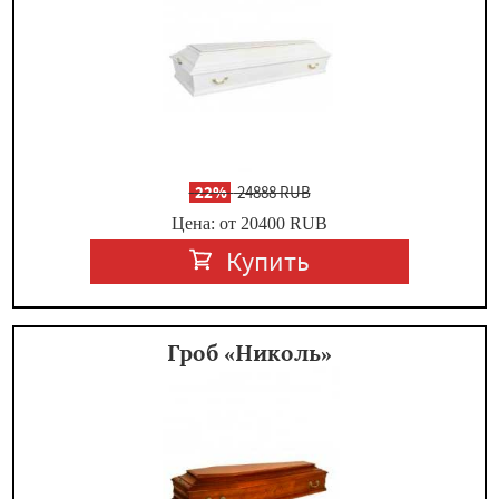
-
22%
24888 RUB
Цена: от 20400
RUB
Купить
Гроб «Николь»