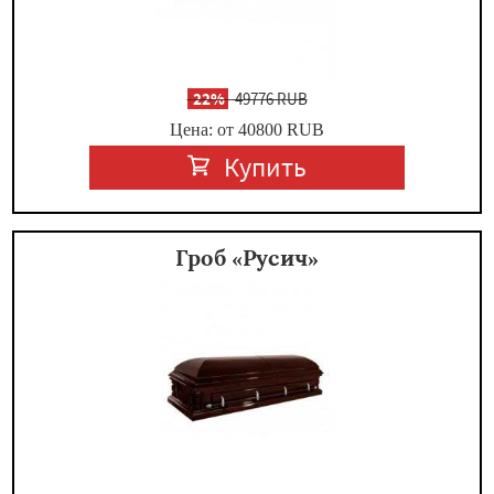
-
22%
49776 RUB
Цена: от 40800
RUB
Купить
Гроб «Русич»