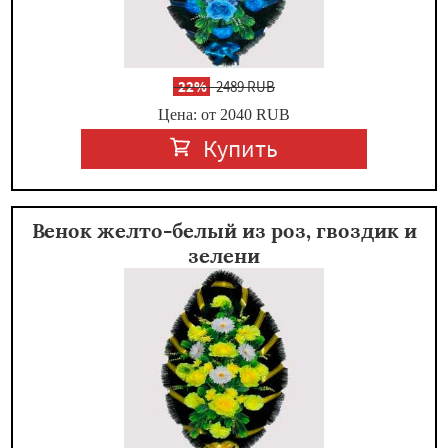
-
22%
2489 RUB
Цена: от 2040
RUB
Купить
Венок желто-белый из роз, гвоздик и
зелени