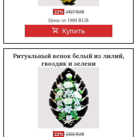
-
22%
2427 RUB
Цена: от 1989
RUB
Купить
Ритуальный венок белый из лилий,
гвоздик и зелени
-
22%
2302 RUB