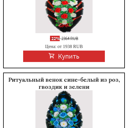
-
22%
2364 RUB
Цена: от 1938
RUB
Купить
Ритуальный венок сине-белый из роз,
гвоздик и зелени