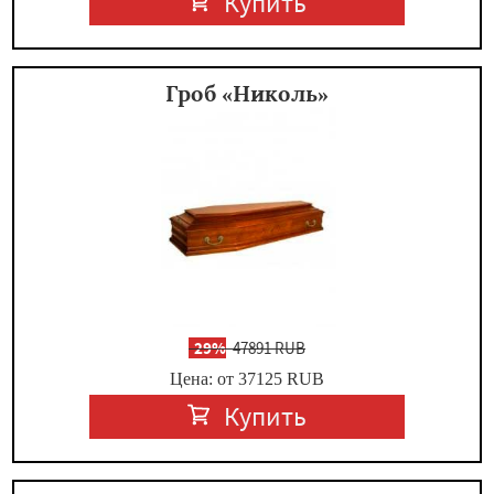
Купить
Гроб «Николь»
-
29%
47891 RUB
Цена: от 37125
RUB
Купить