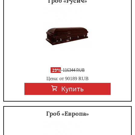
Гроб «Русич»
-
29%
116344 RUB
Цена: от 90189
RUB
Купить
Гроб «Европа»