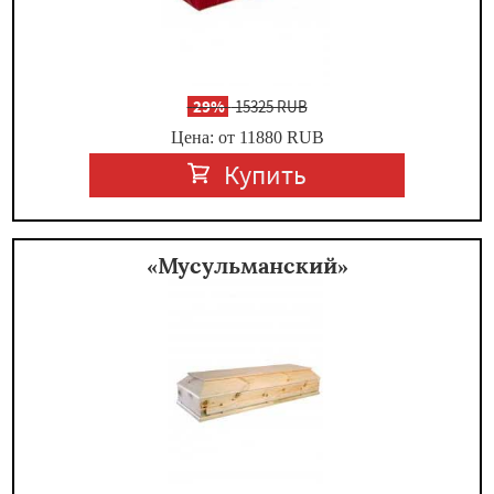
-
29%
15325 RUB
Цена: от 11880
RUB
Купить
«Мусульманский»