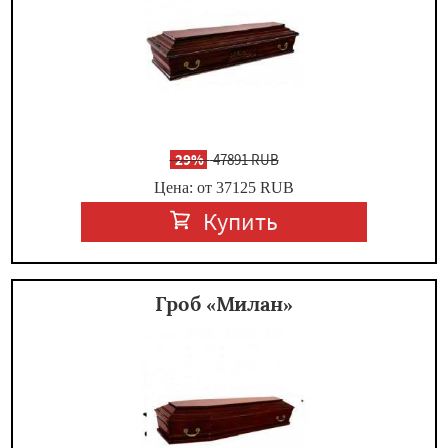
-
29%
47891 RUB
Цена: от 37125
RUB
Купить
Гроб «Милан»