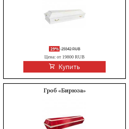
-
29%
25542 RUB
Цена: от 19800
RUB
Купить
Гроб «Бирюза»