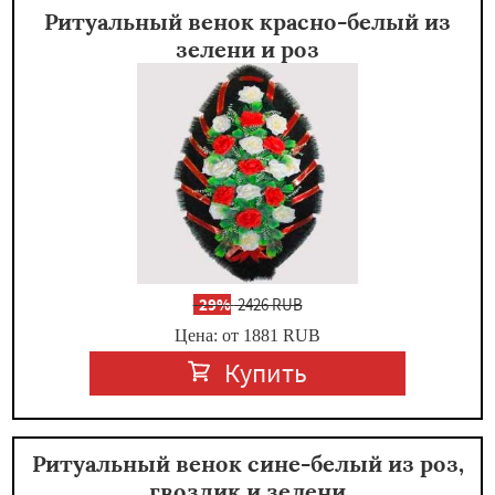
Ритуальный венок красно-белый из
зелени и роз
-
29%
2426 RUB
Цена: от 1881
RUB
Купить
Ритуальный венок сине-белый из роз,
гвоздик и зелени