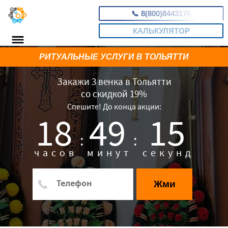
📞
8(800)8443176
КАЛЬКУЛЯТОР
РИТУАЛЬНЫЕ УСЛУГИ В ТОЛЬЯТТИ
Закажи 3 венка в Тольятти
со скидкой 19%
Спешите! До конца акции:
18
49
14
:
:
часов
минут
секунд
Жми