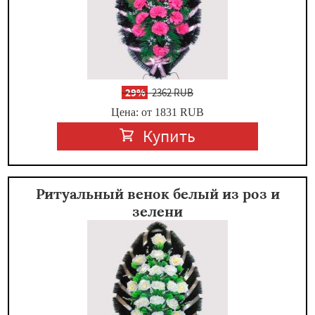
-
29%
2362 RUB
Цена: от 1831
RUB
Купить
Ритуальный венок белый из роз и
зелени