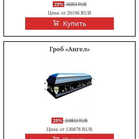
-
29%
26053 RUB
Цена: от 20196
RUB
Купить
Гроб «Ангел»
-
29%
168833 RUB
Цена: от 130878
RUB