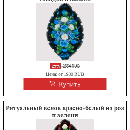
-
29%
2554 RUB
Цена: от 1980
RUB
Купить
Ритуальный венок красно-белый из роз
и зелени