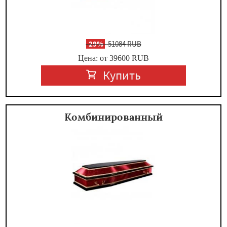
-
29%
51084 RUB
Цена: от 39600
RUB
Купить
Комбинированный