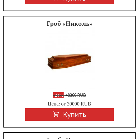
Гроб «Николь»
-
24%
48360 RUB
Цена: от 39000
RUB
Купить