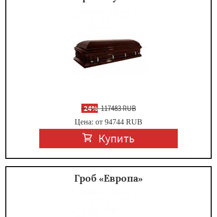
-
24%
117483 RUB
Цена: от 94744
RUB
Купить
Гроб «Европа»