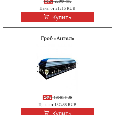
-
24%
26308 RUB
Цена: от 21216
RUB
Купить
Гроб «Ангел»
-
24%
170485 RUB
Цена: от 137488
RUB
Купить