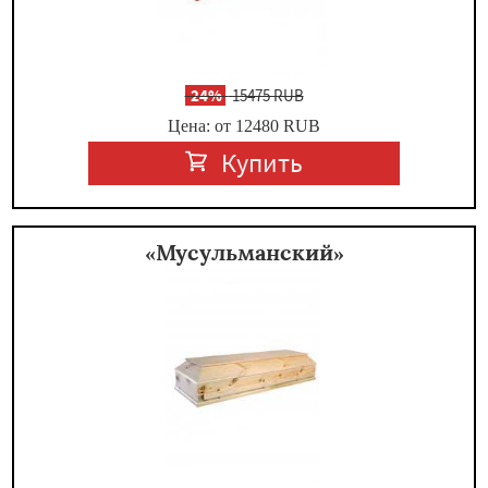
-
24%
15475 RUB
Цена: от 12480
RUB
Купить
«Мусульманский»