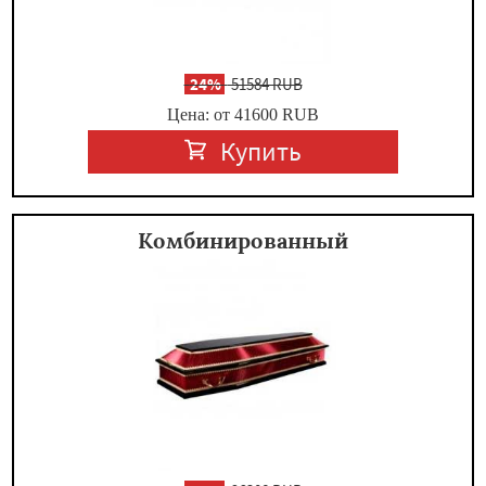
-
24%
51584 RUB
Цена: от 41600
RUB
Купить
Комбинированный