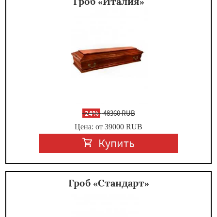
Гроб «Италия»
-
24%
48360 RUB
Цена: от 39000
RUB
Купить
Гроб «Стандарт»