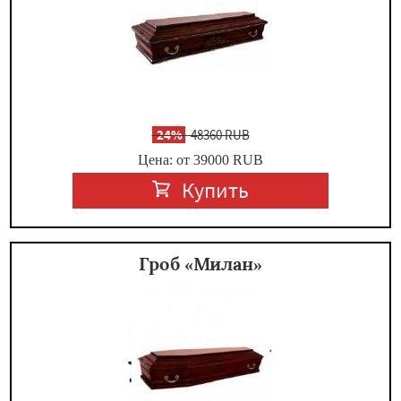
-
24%
48360 RUB
Цена: от 39000
RUB
Купить
Гроб «Милан»