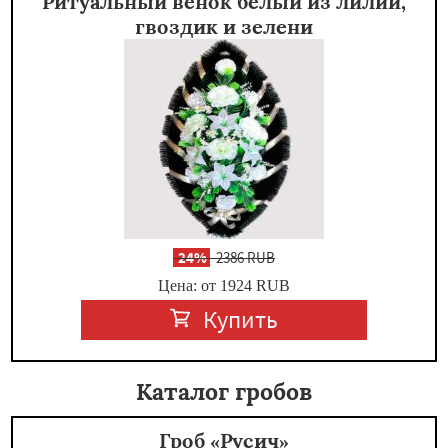
Ритуальный венок белый из лилий,
гвоздик и зелени
-
24%
2386 RUB
Цена: от 1924
RUB
Купить
Каталог гробов
Гроб «Русич»