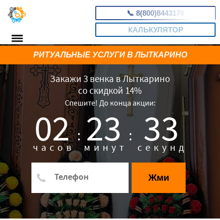
📞
8(800)8443176
КАЛЬКУЛЯТОР
РИТУАЛЬНЫЕ УСЛУГИ В ЛЫТКАРИНО
Закажи 3 венка в Лыткарино
со скидкой 14%
Спешите! До конца акции:
02
23
32
:
:
часов
минут
секунд
Жми