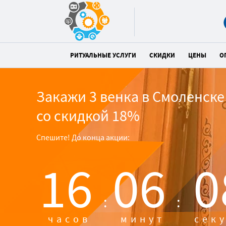
РИТУАЛЬНЫЕ УСЛУГИ
СКИДКИ
ЦЕНЫ
О
Закажи 3 венка в Смоленске
со скидкой 18%
Спешите! До конца акции:
16
06
0
:
:
часов
минут
сек