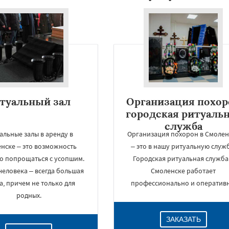
туальный зал
Организация похор
городская ритуаль
служба
альные залы в аренду в
Организация похорон в Смолен
нске – это возможность
– это в нашу ритуальную служб
о попрощаться с усопшим.
Городская ритуальная служба
человека – всегда большая
Смоленске работает
а, причем не только для
профессионально и оперативн
родных.
ЗАКАЗАТЬ