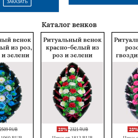
ЗАКАЗАТЬ
Каталог венков
ный венок
Ритуальный венок
Ритуал
ый из роз,
красно-белый из
роз
 и зелени
роз и зелени
гвозди
2509 RUB
-
28%
2321 RUB
-
28
 1960
RUB
Цена: от 1813
RUB
Цена: 