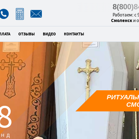
8(800)
Работаем: с 9
Смоленск
и 
ПЛАТА
ОТЗЫВЫ
ВИДЕО
КОНТАКТЫ
РИТУАЛЬ
6
СМ
унд