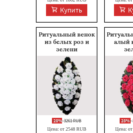
Купить
К
Ритуальный венок
Ритуаль
из белых роз и
алый 
зелени
зе
-
28%
3261 RUB
-
28%
Цена: от 2548
RUB
Цена: от