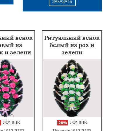
ЗАКАЗАТЬ
ьный венок
Ритуальный венок
овый из
белый из роз и
к и зелени
зелени
%
2321 RUB
-
28%
2321 RUB
от 1813
RUB
Цена: от 1813
RUB