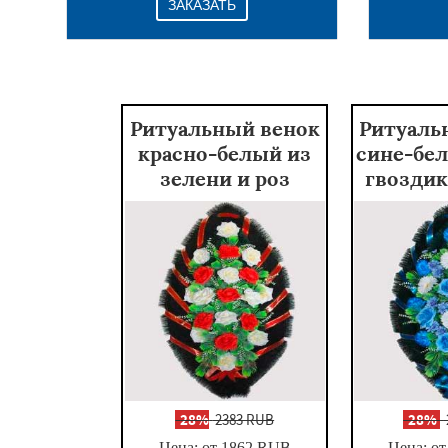
ЗАКАЗАТЬ
Ритуальный венок
Ритуаль
красно-белый из
сине-бел
зелени и роз
гвоздик
-
28%
2383 RUB
-
28%
Цена: от 1862
RUB
Цена: от