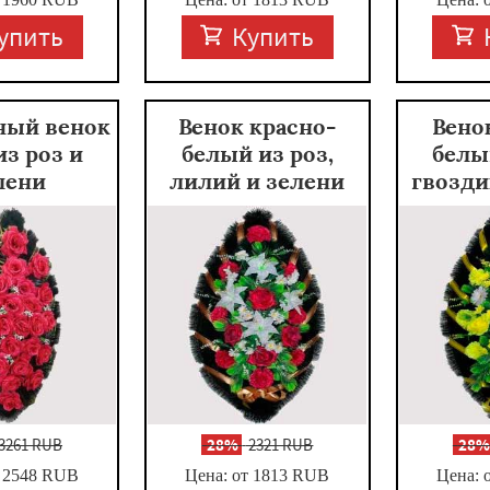
упить
Купить
ный венок
Венок красно-
Вено
из роз и
белый из роз,
белы
лени
лилий и зелени
гвозди
3261 RUB
-
28%
2321 RUB
-
28
 2548
RUB
Цена: от 1813
RUB
Цена: 