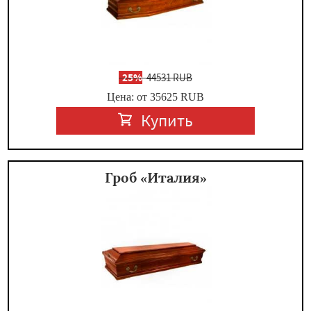
-
25%
44531 RUB
Цена: от 35625
RUB
Купить
Гроб «Италия»