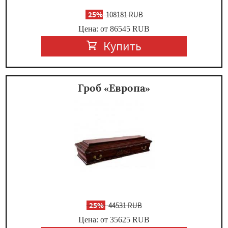
-
25%
108181 RUB
Цена: от 86545
RUB
Купить
Гроб «Европа»
-
25%
44531 RUB
Цена: от 35625
RUB