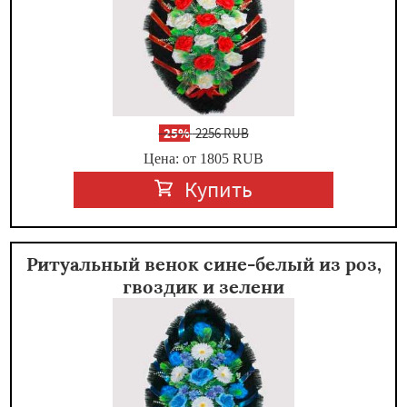
-
25%
2256 RUB
Цена: от 1805
RUB
Купить
Ритуальный венок сине-белый из роз,
гвоздик и зелени