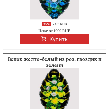
-
25%
2375 RUB
Цена: от 1900
RUB
Купить
Венок желто-белый из роз, гвоздик и
зелени