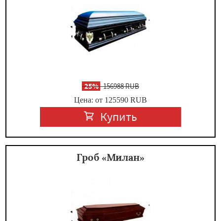
-
25%
156988 RUB
Цена: от 125590
RUB
Купить
Гроб «Милан»