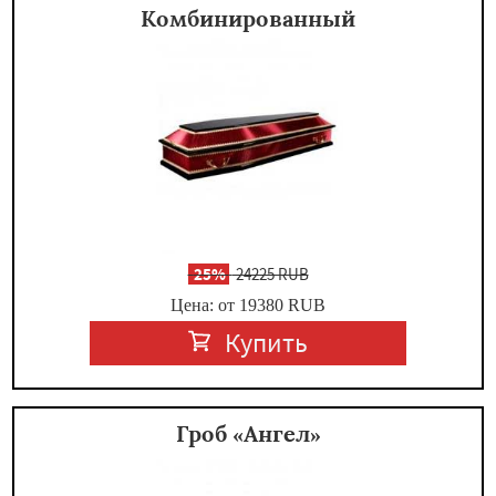
Комбинированный
-
25%
24225 RUB
Цена: от 19380
RUB
Купить
Гроб «Ангел»