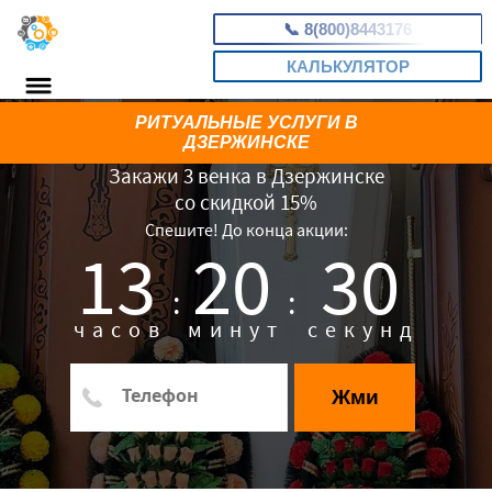
📞
8(800)8443176
КАЛЬКУЛЯТОР
РИТУАЛЬНЫЕ УСЛУГИ В
ДЗЕРЖИНСКЕ
Закажи 3 венка в Дзержинске
со скидкой 15%
Спешите! До конца акции:
13
20
29
:
:
часов
минут
секунд
Жми