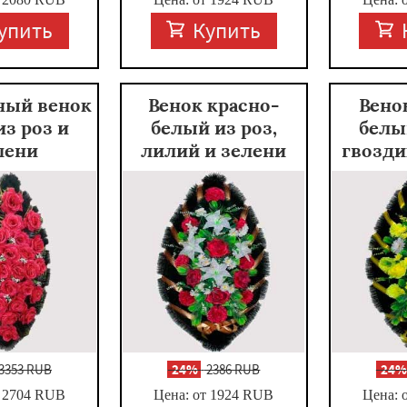
упить
Купить
ный венок
Венок красно-
Вено
из роз и
белый из роз,
белы
лени
лилий и зелени
гвозди
3353 RUB
-
24%
2386 RUB
-
24
 2704
RUB
Цена: от 1924
RUB
Цена: 