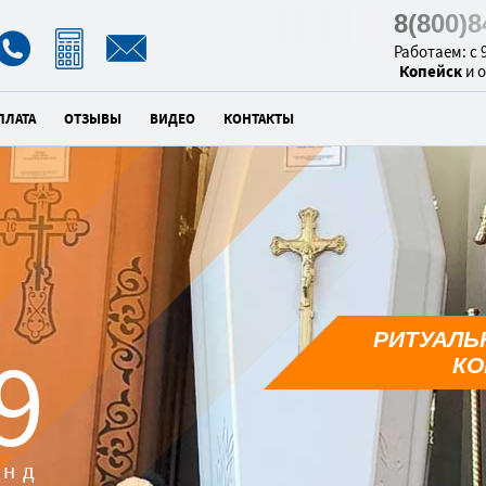
8(800)
Работаем: с 9
Копейск
и 
ПЛАТА
ОТЗЫВЫ
ВИДЕО
КОНТАКТЫ
РИТУАЛЬ
7
КО
унд