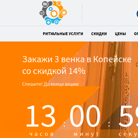
РИТУАЛЬНЫЕ УСЛУГИ
СКИДКИ
ЦЕНЫ
О
Закажи 3 венка в Копейске
со скидкой 14%
Спешите! До конца акции:
13
00
5
:
:
часов
минут
сек