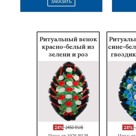
ЗАКАЗАТЬ
Ритуальный венок
Ритуаль
красно-белый из
сине-бел
зелени и роз
гвоздик
-
24%
2450 RUB
-
24%
Цена: от 1976
RUB
Цена: от