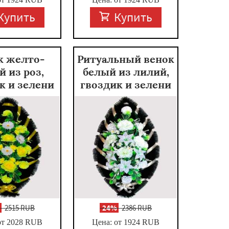
Купить
Купить
к желто-
Ритуальный венок
й из роз,
белый из лилий,
к и зелени
гвоздик и зелени
%
2515 RUB
-
24%
2386 RUB
от 2028
RUB
Цена: от 1924
RUB