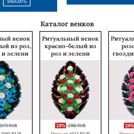
ЗАКАЗАТЬ
Каталог венков
ный венок
Ритуальный венок
Ритуал
ый из роз,
красно-белый из
роз
 и зелени
роз и зелени
гвозди
2579 RUB
-
24%
2386 RUB
-
24
 2080
RUB
Цена: от 1924
RUB
Цена: 