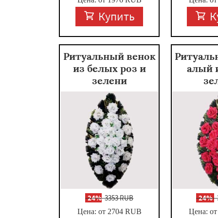
Купить
К
Ритуальный венок
Ритуаль
из белых роз и
алый 
зелени
зе
-
24%
3353 RUB
-
24%
Цена: от 2704
RUB
Цена: от