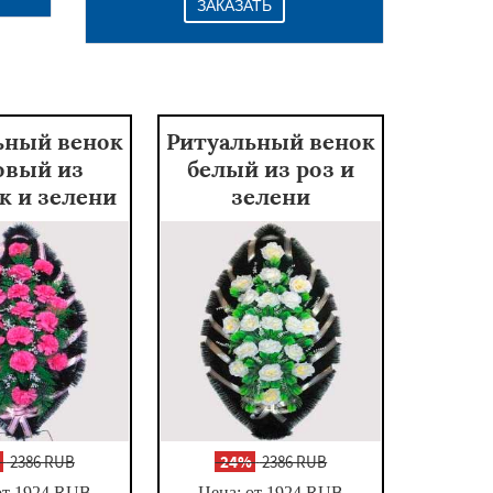
ЗАКАЗАТЬ
ьный венок
Ритуальный венок
овый из
белый из роз и
к и зелени
зелени
%
2386 RUB
-
24%
2386 RUB
от 1924
RUB
Цена: от 1924
RUB