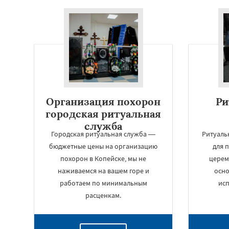
Организация похорон
Ри
городская ритуальная
служба
Городская ритуальная служба —
Ритуаль
бюджетные цены на организацию
для 
похорон в Копейске, мы не
церем
наживаемся на вашем горе и
осно
работаем по минимальным
исп
расценкам.