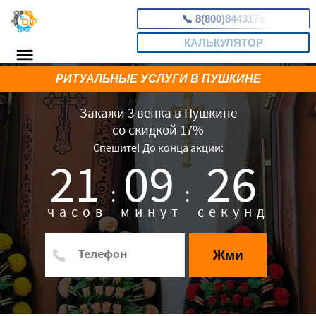
📞
8(800)8443176
КАЛЬКУЛЯТОР
РИТУАЛЬНЫЕ УСЛУГИ В ПУШКИНЕ
Закажи 3 венка в Пушкине
со скидкой 17%
Спешите! До конца акции:
21
09
25
:
:
часов
минут
секунд
Жми