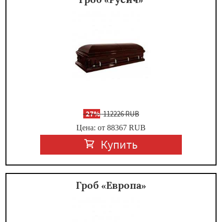
-
27%
112226 RUB
Цена: от 88367
RUB
Купить
Гроб «Европа»