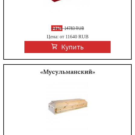
-
27%
14783 RUB
Цена: от 11640
RUB
Купить
«Мусульманский»