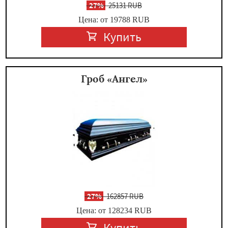
-
27%
25131 RUB
Цена: от 19788
RUB
Купить
Гроб «Ангел»
-
27%
162857 RUB
Цена: от 128234
RUB
Купить