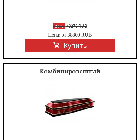
-
27%
49276 RUB
Цена: от 38800
RUB
Купить
Комбинированный