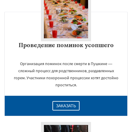
×
Проведение поминок усопшего
Организация поминок после смерти в Пушкине —
сложный процесс для родственников, раздавленных
горем. Участники похоронной процессии хотят достойно
Даю согласие на обработку персональных данных
проститься.
ЗАКАЗАТЬ