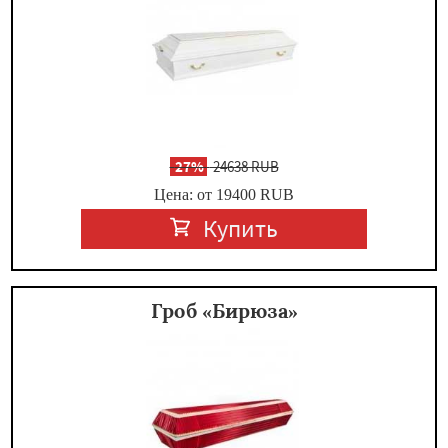
-
27%
24638 RUB
Цена: от 19400
RUB
Купить
Гроб «Бирюза»