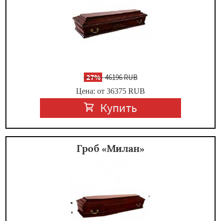
-
27%
46196 RUB
Цена: от 36375
RUB
Купить
Гроб «Милан»