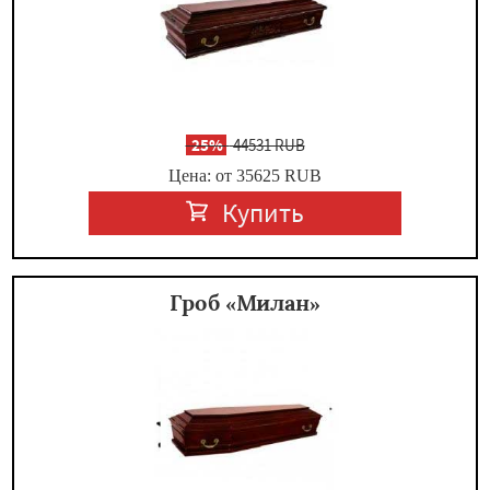
-
25%
44531 RUB
Цена: от 35625
RUB
Купить
Гроб «Милан»