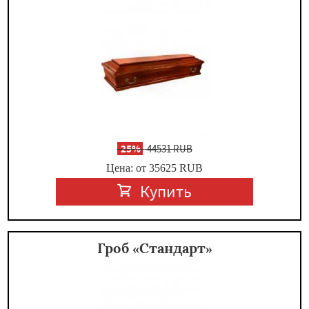
-
25%
44531 RUB
Цена: от 35625
RUB
Купить
Гроб «Стандарт»