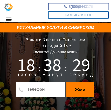
📞
8(800)8443176
КАЛЬКУЛЯТОР
РИТУАЛЬНЫЕ УСЛУГИ В СИВЕРСКОМ
Закажи 3 венка в Сиверском
со скидкой 15%
Спешите! До конца акции:
18
38
28
:
:
часов
минут
секунд
Жми