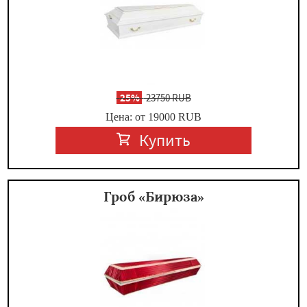
-
25%
23750 RUB
Цена: от 19000
RUB
Купить
Гроб «Бирюза»