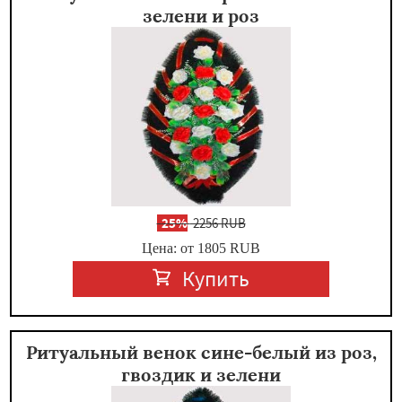
зелени и роз
-
25%
2256 RUB
Цена: от 1805
RUB
Купить
Ритуальный венок сине-белый из роз,
гвоздик и зелени