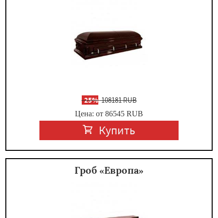
-
25%
108181 RUB
Цена: от 86545
RUB
Купить
Гроб «Европа»