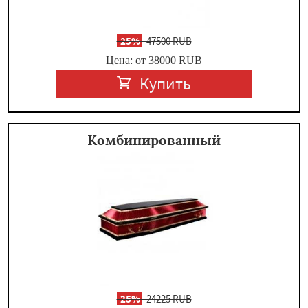
-
25%
47500 RUB
Цена: от 38000
RUB
Купить
Комбинированный
-
25%
24225 RUB