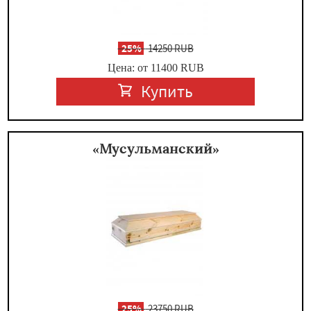
-
25%
14250 RUB
Цена: от 11400
RUB
Купить
«Мусульманский»
-
25%
23750 RUB