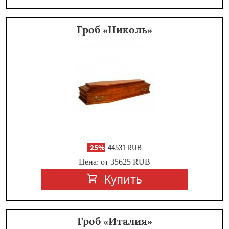
Гроб «Николь»
-
25%
44531 RUB
Цена: от 35625
RUB
Купить
Гроб «Италия»