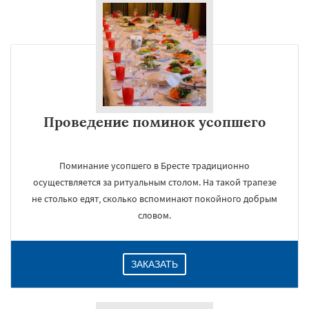
×
Проведение поминок усопшего
Поминание усопшего в Бресте традиционно
осуществляется за ритуальным столом. На такой трапезе
Даю согласие на обработку персональных данных
не столько едят, сколько вспоминают покойного добрым
словом.
ЗАКАЗАТЬ