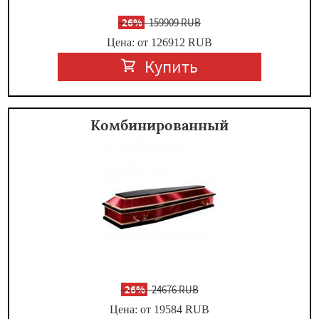
-
26%
159909 RUB
Цена: от 126912
RUB
Купить
Комбинированный
-
26%
24676 RUB
Цена: от 19584
RUB