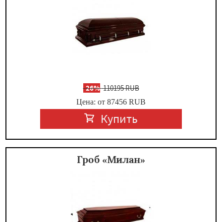
-
26%
110195 RUB
Цена: от 87456
RUB
Купить
Гроб «Милан»