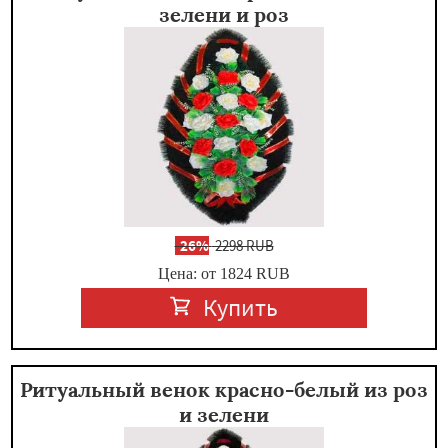
зелени и роз
-
26%
2298 RUB
Цена: от 1824
RUB
Купить
Ритуальный венок красно-белый из роз
и зелени