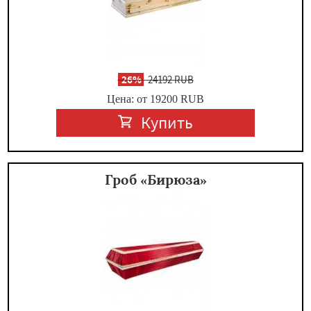
-
26%
24192 RUB
Цена: от 19200
RUB
Купить
Гроб «Бирюза»