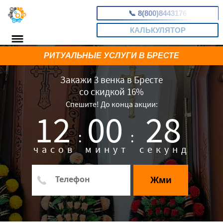
📞
8(800)8443176
КАЛЬКУЛЯТОР
РИТУАЛЬНЫЕ УСЛУГИ В БРЕСТЕ
Закажи 3 венка в Бресте
со скидкой 16%
Спешите! До конца акции:
12
00
27
:
:
часов
минут
секунд
Жми