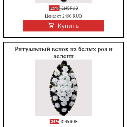
-
26%
3145 RUB
Цена: от 2496
RUB
Купить
Ритуальный венок из белых роз и
зелени
-
26%
3145 RUB