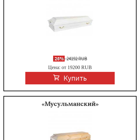
-
26%
24192 RUB
Цена: от 19200
RUB
Купить
«Мусульманский»