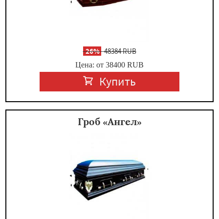
-
26%
48384 RUB
Цена: от 38400
RUB
Купить
Гроб «Ангел»